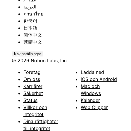
العربية
ภาษาไทย
한국어
日本語
简体中文
繁體中文
Kakinställningar
© 2026 Notion Labs, Inc.
Företag
Ladda ned
Om oss
iOS och Android
Karriärer
Mac och
Säkerhet
Windows
Status
Kalender
Villkor och
Web Clipper
integritet
Dina rättigheter
till integritet