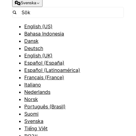
Svenska
English (US)
Bahasa Indonesia
Dansk
Deutsch
English (UK)
Español (España)
Español (Latinoamérica)
Français (France)
Italiano
Nederlands
Norsk
Português (Brasil)
Suomi
Svenska
Tiếng Việt
עברית