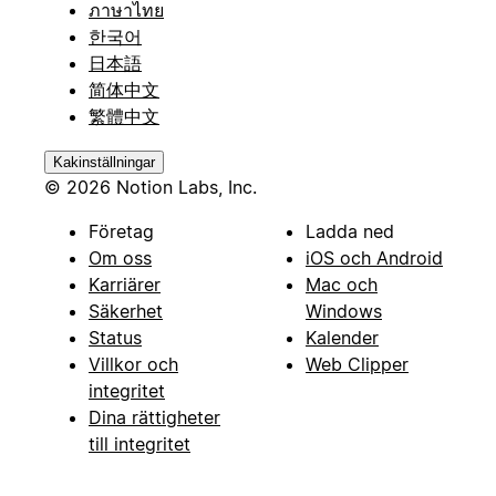
ภาษาไทย
한국어
日本語
简体中文
繁體中文
Kakinställningar
© 2026 Notion Labs, Inc.
Företag
Ladda ned
Om oss
iOS och Android
Karriärer
Mac och
Säkerhet
Windows
Status
Kalender
Villkor och
Web Clipper
integritet
Dina rättigheter
till integritet