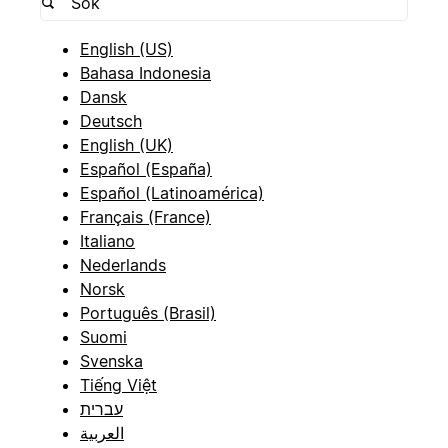
English (US)
Bahasa Indonesia
Dansk
Deutsch
English (UK)
Español (España)
Español (Latinoamérica)
Français (France)
Italiano
Nederlands
Norsk
Português (Brasil)
Suomi
Svenska
Tiếng Việt
עברית
العربية