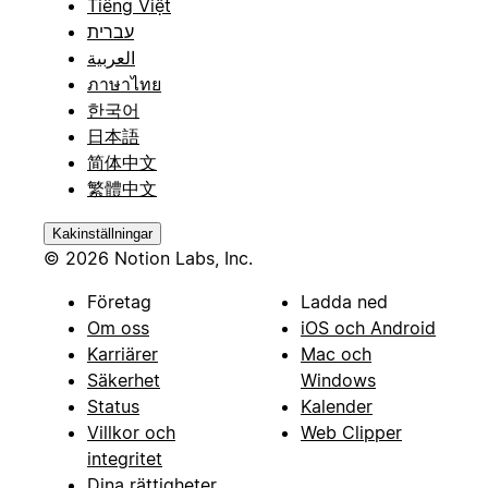
Tiếng Việt
עברית
العربية
ภาษาไทย
한국어
日本語
简体中文
繁體中文
Kakinställningar
© 2026 Notion Labs, Inc.
Företag
Ladda ned
Om oss
iOS och Android
Karriärer
Mac och
Säkerhet
Windows
Status
Kalender
Villkor och
Web Clipper
integritet
Dina rättigheter