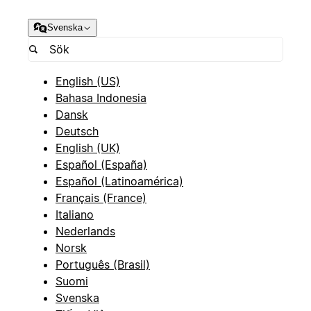
Svenska
English (US)
Bahasa Indonesia
Dansk
Deutsch
English (UK)
Español (España)
Español (Latinoamérica)
Français (France)
Italiano
Nederlands
Norsk
Português (Brasil)
Suomi
Svenska