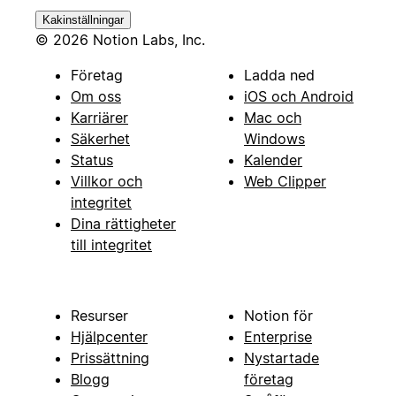
Kakinställningar
© 2026 Notion Labs, Inc.
Företag
Ladda ned
Om oss
iOS och Android
Karriärer
Mac och
Säkerhet
Windows
Status
Kalender
Villkor och
Web Clipper
integritet
Dina rättigheter
till integritet
Resurser
Notion för
Hjälpcenter
Enterprise
Prissättning
Nystartade
Blogg
företag