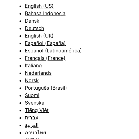
English (US)
Bahasa Indonesia
Dansk
Deutsch
English (UK)
Español (España)
Español (Latinoamérica)
Français (France)
Italiano
Nederlands
Norsk
Português (Brasil)
Suomi
Svenska
Tiếng Việt
עברית
العربية
ภาษาไทย