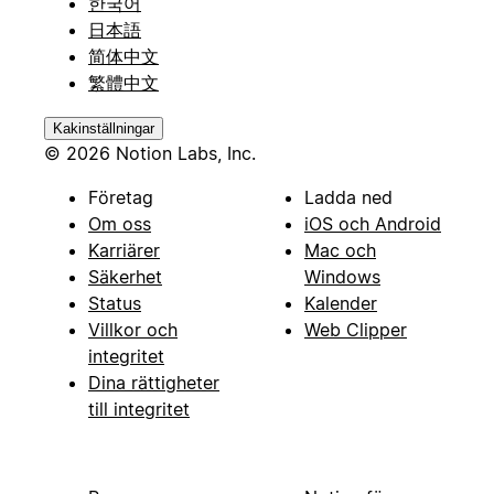
한국어
日本語
简体中文
繁體中文
Kakinställningar
© 2026 Notion Labs, Inc.
Företag
Ladda ned
Om oss
iOS och Android
Karriärer
Mac och
Säkerhet
Windows
Status
Kalender
Villkor och
Web Clipper
integritet
Dina rättigheter
till integritet