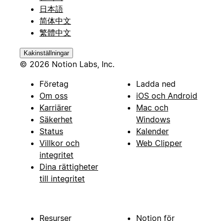
日本語
简体中文
繁體中文
Kakinställningar
© 2026 Notion Labs, Inc.
Företag
Ladda ned
Om oss
iOS och Android
Karriärer
Mac och
Säkerhet
Windows
Status
Kalender
Villkor och
Web Clipper
integritet
Dina rättigheter
till integritet
Resurser
Notion för