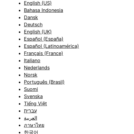
English (US)
Bahasa Indonesia
Dansk
Deutsch
English (UK)
Español (España)
Español (Latinoamérica)
Français (France)
Italiano
Nederlands
Norsk
Português (Brasil)
Suomi
Svenska
Tiếng Việt
עברית
العربية
ภาษาไทย
한국어