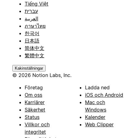
Tiếng Việt
עברית
العربية
ภาษาไทย
한국어
日本語
简体中文
繁體中文
Kakinställningar
© 2026 Notion Labs, Inc.
Företag
Ladda ned
Om oss
iOS och Android
Karriärer
Mac och
Säkerhet
Windows
Status
Kalender
Villkor och
Web Clipper
integritet