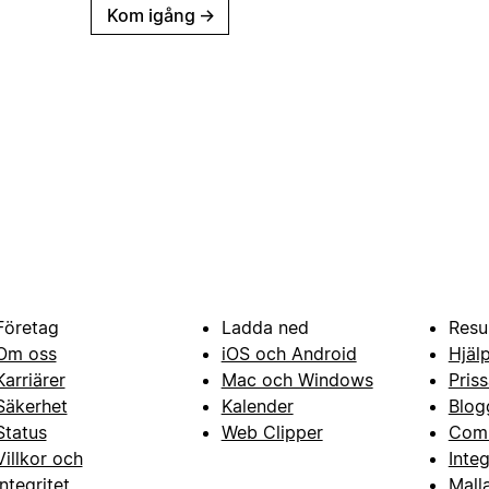
Kom igång
→
Företag
Ladda ned
Resu
Om oss
iOS och Android
Hjäl
Karriärer
Mac och Windows
Priss
Säkerhet
Kalender
Blog
Status
Web Clipper
Com
Villkor och
Inte
integritet
Mall