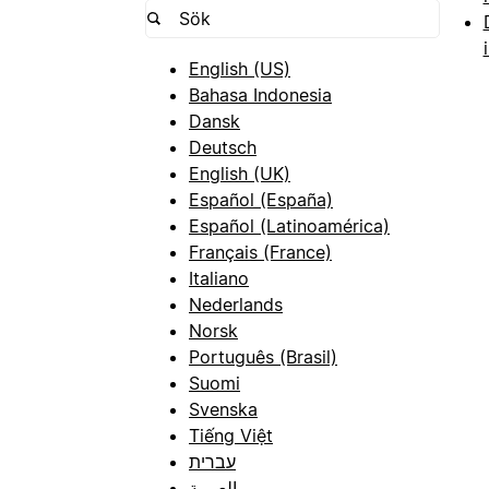
English (US)
Bahasa Indonesia
Dansk
Deutsch
English (UK)
Español (España)
Español (Latinoamérica)
Français (France)
Italiano
Nederlands
Norsk
Português (Brasil)
Suomi
Svenska
Tiếng Việt
עברית
العربية