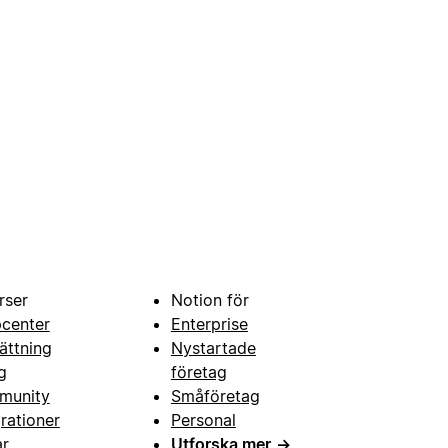
rser
Notion för
pcenter
Enterprise
ättning
Nystartade
g
företag
munity
Småföretag
grationer
Personal
ar
Utforska mer
→