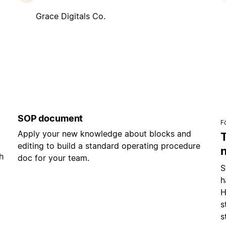
Grace Digitals Co.
SOP document
F
Apply your new knowledge about blocks and
editing to build a standard operating procedure
h
doc for your team.
S
h
H
s
s