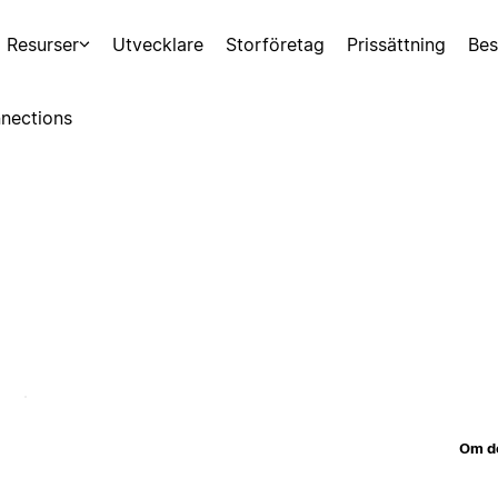
Resurser
Utvecklare
Storföretag
Prissättning
Bes
nections
Om d