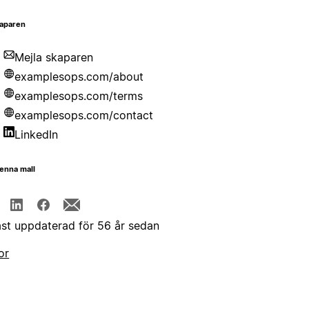
aparen
Mejla skaparen
examplesops.com/about
examplesops.com/terms
examplesops.com/contact
LinkedIn
enna mall
st uppdaterad för 56 år sedan
or