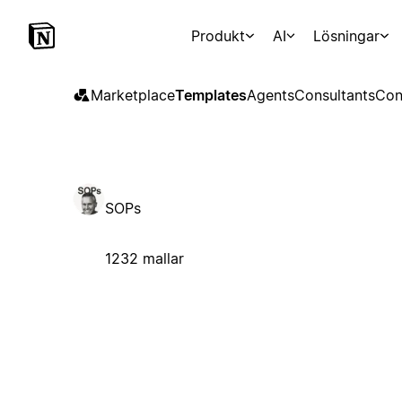
Produkt
AI
Lösningar
Marketplace
Templates
Agents
Consultants
Con
SOPs
1232 mallar