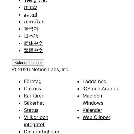
עברית
العربية
ภาษาไทย
한국어
日本語
简体中文
繁體中文
Kakinställningar
© 2026 Notion Labs, Inc.
Företag
Ladda ned
Om oss
iOS och Android
Karriärer
Mac och
Säkerhet
Windows
Status
Kalender
Villkor och
Web Clipper
integritet
Dina rättigheter