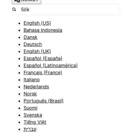
English (US)
Bahasa Indonesia
Dansk
Deutsch
English (UK)
Español (España)
Español (Latinoamérica)
Français (France)
Italiano
Nederlands
Norsk
Português (Brasil)
Suomi
Svenska
Tiếng Việt
עברית