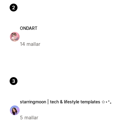
2
ONDART
14 mallar
3
starringmoon | tech & lifestyle templates ✩⋆⁺₊
5 mallar