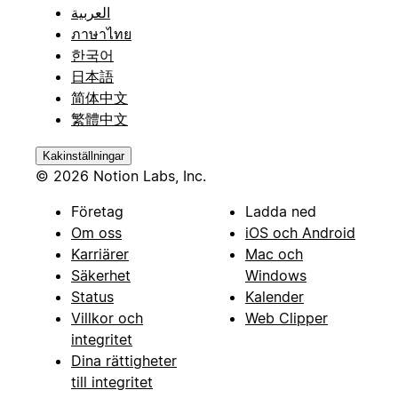
العربية
ภาษาไทย
한국어
日本語
简体中文
繁體中文
Kakinställningar
© 2026 Notion Labs, Inc.
Företag
Ladda ned
Om oss
iOS och Android
Karriärer
Mac och
Säkerhet
Windows
Status
Kalender
Villkor och
Web Clipper
integritet
Dina rättigheter
till integritet