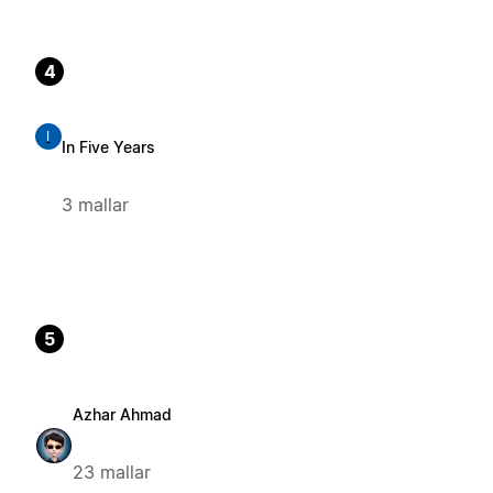
4
I
In Five Years
3 mallar
5
Azhar Ahmad
23 mallar