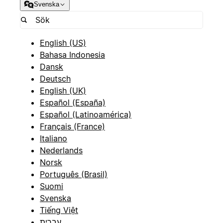
Svenska
English (US)
Bahasa Indonesia
Dansk
Deutsch
English (UK)
Español (España)
Español (Latinoamérica)
Français (France)
Italiano
Nederlands
Norsk
Português (Brasil)
Suomi
Svenska
Tiếng Việt
עברית