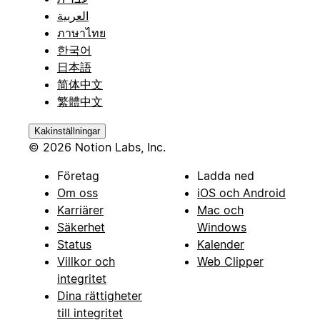
العربية
ภาษาไทย
한국어
日本語
简体中文
繁體中文
Kakinställningar
© 2026 Notion Labs, Inc.
Företag
Ladda ned
Om oss
iOS och Android
Karriärer
Mac och
Säkerhet
Windows
Status
Kalender
Villkor och
Web Clipper
integritet
Dina rättigheter
till integritet