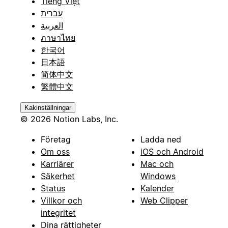
Tiếng Việt
עברית
العربية
ภาษาไทย
한국어
日本語
简体中文
繁體中文
Kakinställningar
© 2026 Notion Labs, Inc.
Företag
Ladda ned
Om oss
iOS och Android
Karriärer
Mac och
Säkerhet
Windows
Status
Kalender
Villkor och
Web Clipper
integritet
Dina rättigheter