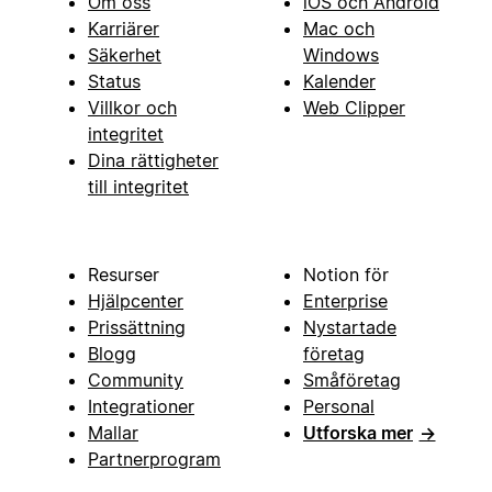
Om oss
iOS och Android
Karriärer
Mac och
Säkerhet
Windows
Status
Kalender
Villkor och
Web Clipper
integritet
Dina rättigheter
till integritet
Resurser
Notion för
Hjälpcenter
Enterprise
Prissättning
Nystartade
Blogg
företag
Community
Småföretag
Integrationer
Personal
Mallar
Utforska mer
→
Partnerprogram