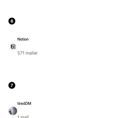
6
Notion
571 mallar
7
tiredDM
1 mall