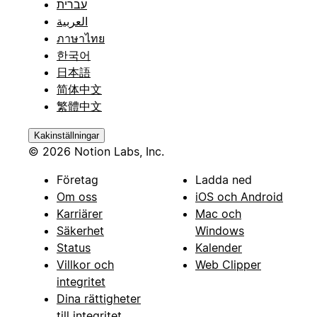
עברית
العربية
ภาษาไทย
한국어
日本語
简体中文
繁體中文
Kakinställningar
© 2026 Notion Labs, Inc.
Företag
Ladda ned
Om oss
iOS och Android
Karriärer
Mac och
Säkerhet
Windows
Status
Kalender
Villkor och
Web Clipper
integritet
Dina rättigheter
till integritet