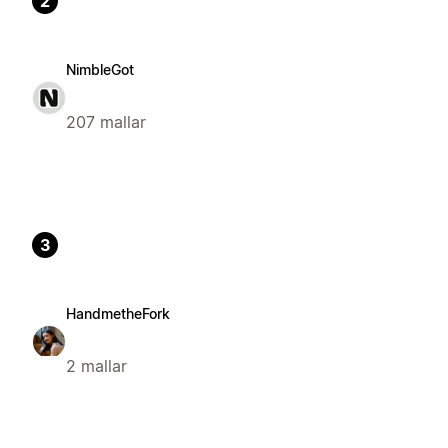
2
NimbleGot
207 mallar
3
HandmetheFork
2 mallar