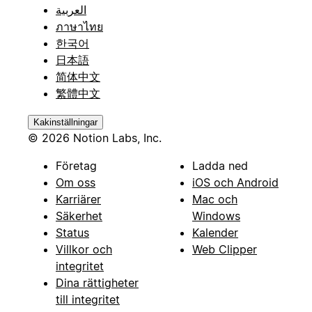
العربية
ภาษาไทย
한국어
日本語
简体中文
繁體中文
Kakinställningar
© 2026 Notion Labs, Inc.
Företag
Ladda ned
Om oss
iOS och Android
Karriärer
Mac och
Säkerhet
Windows
Status
Kalender
Villkor och
Web Clipper
integritet
Dina rättigheter
till integritet