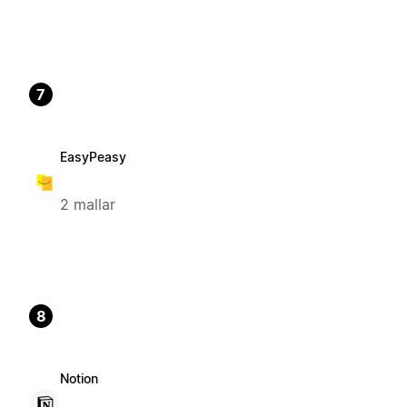
7
EasyPeasy
2 mallar
8
Notion