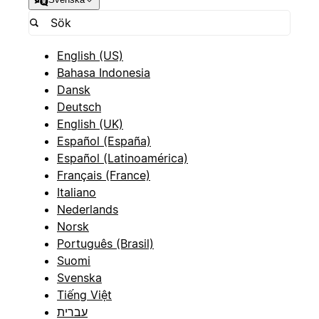
English (US)
Bahasa Indonesia
Dansk
Deutsch
English (UK)
Español (España)
Español (Latinoamérica)
Français (France)
Italiano
Nederlands
Norsk
Português (Brasil)
Suomi
Svenska
Tiếng Việt
עברית