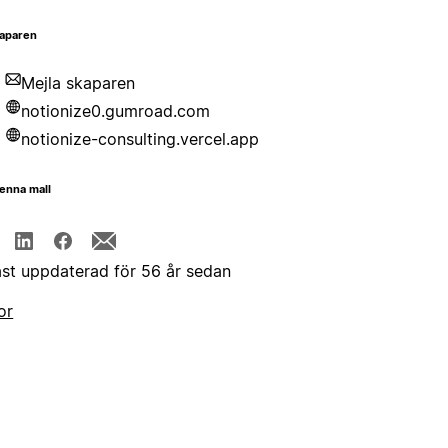
aparen
Mejla skaparen
notionize0.gumroad.com
notionize-consulting.vercel.app
enna mall
st uppdaterad för 56 år sedan
or