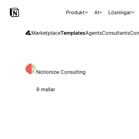
Produkt
AI
Lösningar
Marketplace
Templates
Agents
Consultants
Con
Notionize Consulting
9 mallar