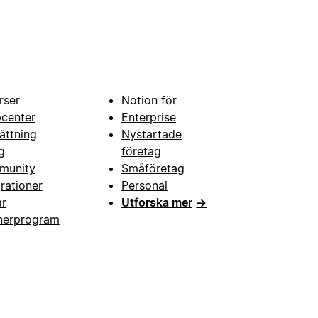
rser
Notion för
pcenter
Enterprise
ättning
Nystartade
g
företag
munity
Småföretag
grationer
Personal
ar
Utforska mer
→
nerprogram