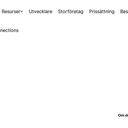
Resurser
Utvecklare
Storföretag
Prissättning
Bes
nections
Om d