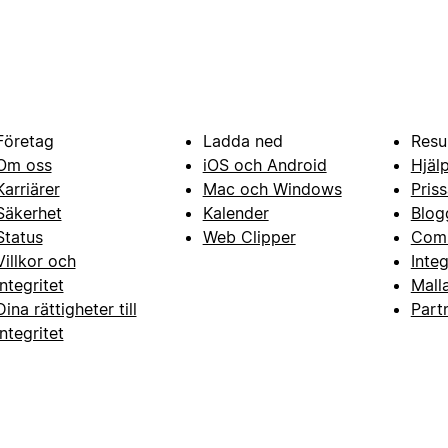
Företag
Ladda ned
Resu
Om oss
iOS och Android
Hjäl
Karriärer
Mac och Windows
Priss
Säkerhet
Kalender
Blog
Status
Web Clipper
Com
Villkor och
Inte
integritet
Mall
Dina rättigheter till
Part
integritet