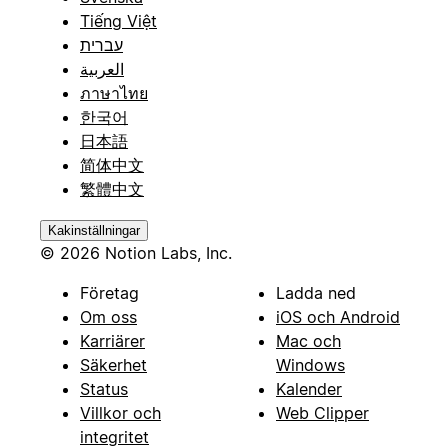
Tiếng Việt
עברית
العربية
ภาษาไทย
한국어
日本語
简体中文
繁體中文
Kakinställningar
© 2026 Notion Labs, Inc.
Företag
Ladda ned
Om oss
iOS och Android
Karriärer
Mac och
Säkerhet
Windows
Status
Kalender
Villkor och
Web Clipper
integritet