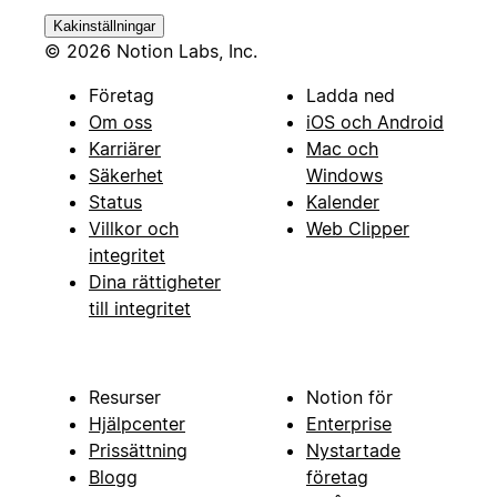
Kakinställningar
© 2026 Notion Labs, Inc.
Företag
Ladda ned
Om oss
iOS och Android
Karriärer
Mac och
Säkerhet
Windows
Status
Kalender
Villkor och
Web Clipper
integritet
Dina rättigheter
till integritet
Resurser
Notion för
Hjälpcenter
Enterprise
Prissättning
Nystartade
Blogg
företag