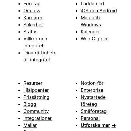
Företag
Ladda ned
Om oss
iOS och Android
Karriärer
Mac och
Säkerhet
Windows
Status
Kalender
Villkor och
Web Clipper
integritet
Dina rättigheter
till integritet
Resurser
Notion för
Hjälpcenter
Enterprise
Prissättning
Nystartade
Blogg
företag
Community
Småföretag
Integrationer
Personal
Mallar
Utforska mer
→