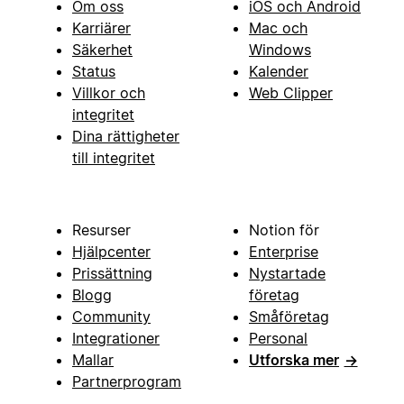
Om oss
iOS och Android
Karriärer
Mac och
Säkerhet
Windows
Status
Kalender
Villkor och
Web Clipper
integritet
Dina rättigheter
till integritet
Resurser
Notion för
Hjälpcenter
Enterprise
Prissättning
Nystartade
Blogg
företag
Community
Småföretag
Integrationer
Personal
Mallar
Utforska mer
→
Partnerprogram