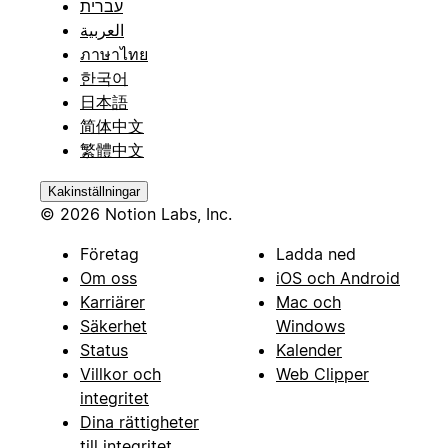
עברית
العربية
ภาษาไทย
한국어
日本語
简体中文
繁體中文
Kakinställningar
© 2026 Notion Labs, Inc.
Företag
Ladda ned
Om oss
iOS och Android
Karriärer
Mac och
Säkerhet
Windows
Status
Kalender
Villkor och
Web Clipper
integritet
Dina rättigheter
till integritet