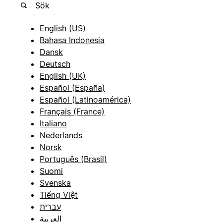
English (US)
Bahasa Indonesia
Dansk
Deutsch
English (UK)
Español (España)
Español (Latinoamérica)
Français (France)
Italiano
Nederlands
Norsk
Português (Brasil)
Suomi
Svenska
Tiếng Việt
עברית
العربية