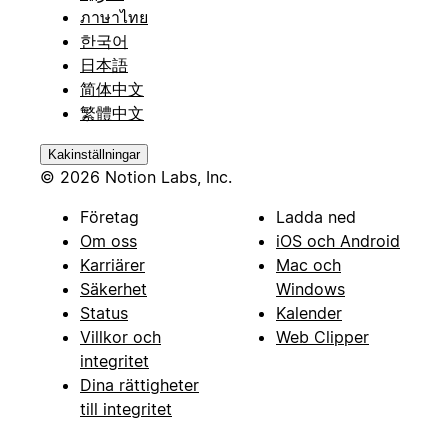
ภาษาไทย
한국어
日本語
简体中文
繁體中文
Kakinställningar
© 2026 Notion Labs, Inc.
Företag
Ladda ned
Om oss
iOS och Android
Karriärer
Mac och
Säkerhet
Windows
Status
Kalender
Villkor och
Web Clipper
integritet
Dina rättigheter
till integritet