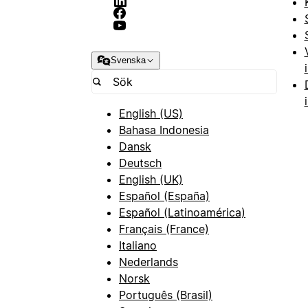
Svenska
English (US)
Bahasa Indonesia
Dansk
Deutsch
English (UK)
Español (España)
Español (Latinoamérica)
Français (France)
Italiano
Nederlands
Norsk
Português (Brasil)