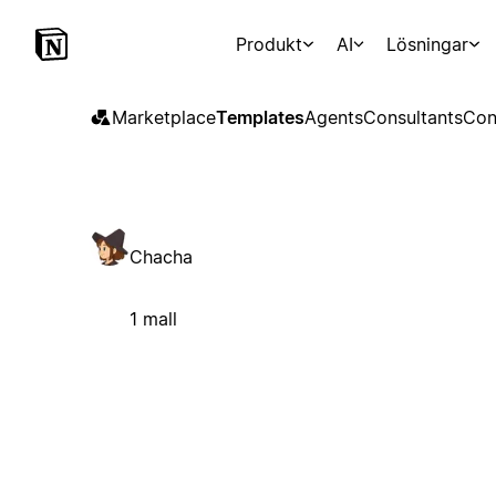
Produkt
AI
Lösningar
Marketplace
Templates
Agents
Consultants
Con
Chacha
1 mall