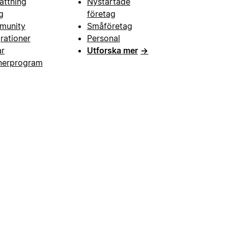
ättning
Nystartade
g
företag
munity
Småföretag
grationer
Personal
ar
Utforska mer
→
nerprogram