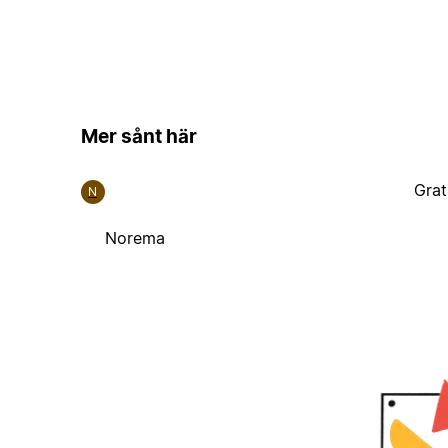
Mer sånt här
Grat
N
Norema