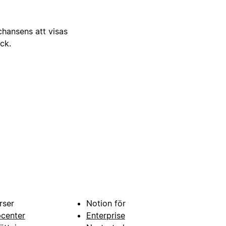
 chansens att visas
ick.
rser
Notion för
pcenter
Enterprise