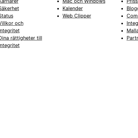
Karriärer
Mac och Windows
Priss
Säkerhet
Kalender
Blog
Status
Web Clipper
Com
Villkor och
Inte
integritet
Mall
Dina rättigheter till
Part
integritet