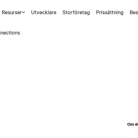
Resurser
Utvecklare
Storföretag
Prissättning
Bes
nections
Om d