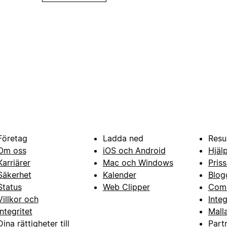
Företag
Ladda ned
Resu
Om oss
iOS och Android
Hjäl
Karriärer
Mac och Windows
Priss
Säkerhet
Kalender
Blog
Status
Web Clipper
Com
Villkor och
Inte
integritet
Mall
Dina rättigheter till
Part