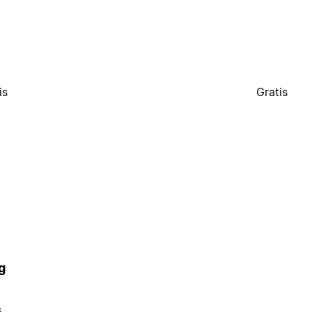
is
Gratis
g
s