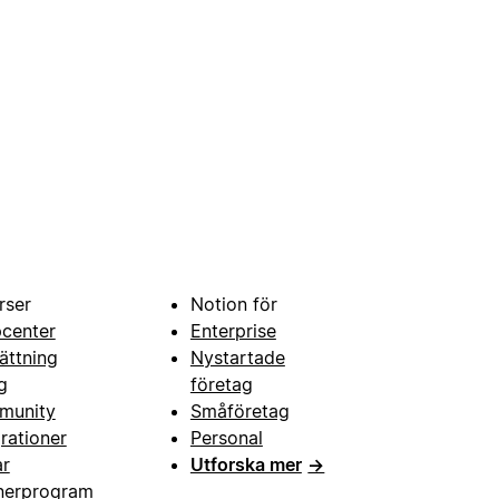
rser
Notion för
pcenter
Enterprise
ättning
Nystartade
g
företag
munity
Småföretag
grationer
Personal
ar
Utforska mer
→
nerprogram