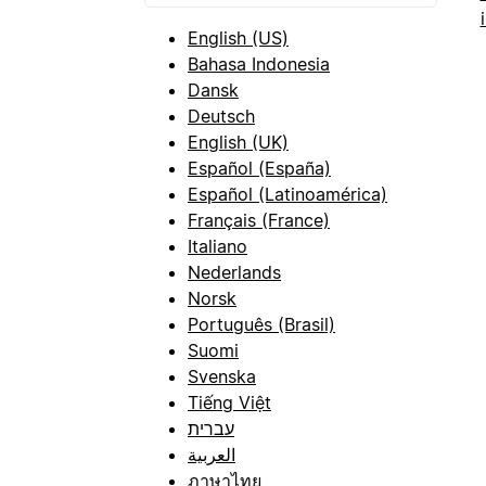
English (US)
Bahasa Indonesia
Dansk
Deutsch
English (UK)
Español (España)
Español (Latinoamérica)
Français (France)
Italiano
Nederlands
Norsk
Português (Brasil)
Suomi
Svenska
Tiếng Việt
עברית
العربية
ภาษาไทย