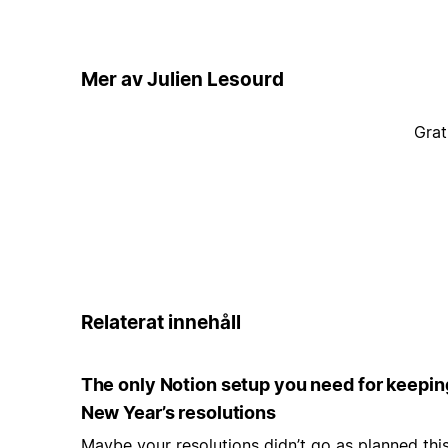
Mer av Julien Lesourd
Grat
Relaterat innehåll
The only Notion setup you need for keepin
New Year’s resolutions
Maybe your resolutions didn’t go as planned thi