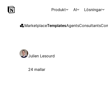
Produkt
AI
Lösningar
Marketplace
Templates
Agents
Consultants
Con
Julien Lesourd
24 mallar