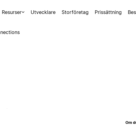
Resurser
Utvecklare
Storföretag
Prissättning
Bes
nections
Om d