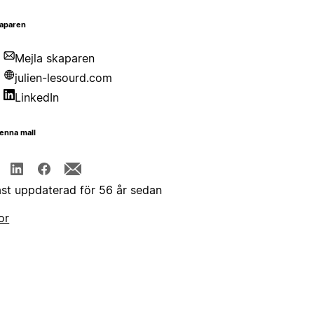
aparen
Mejla skaparen
julien-lesourd.com
LinkedIn
enna mall
st uppdaterad för 56 år sedan
or