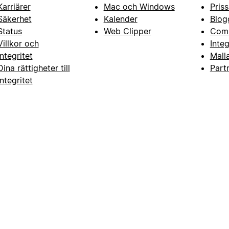
Karriärer
Mac och Windows
Priss
Säkerhet
Kalender
Blog
Status
Web Clipper
Com
Villkor och
Inte
integritet
Mall
Dina rättigheter till
Part
integritet