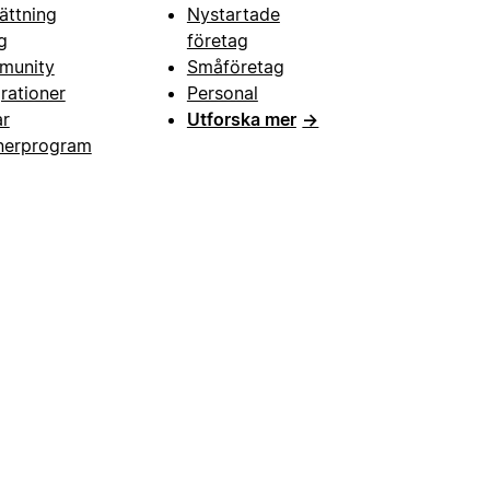
ättning
Nystartade
g
företag
munity
Småföretag
grationer
Personal
ar
Utforska mer
→
nerprogram