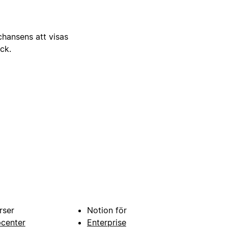
 chansens att visas
ick.
rser
Notion för
pcenter
Enterprise