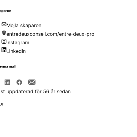
aparen
Mejla skaparen
entredeuxconseil.com/entre-deux-pro
Instagram
LinkedIn
enna mall
st uppdaterad för 56 år sedan
or