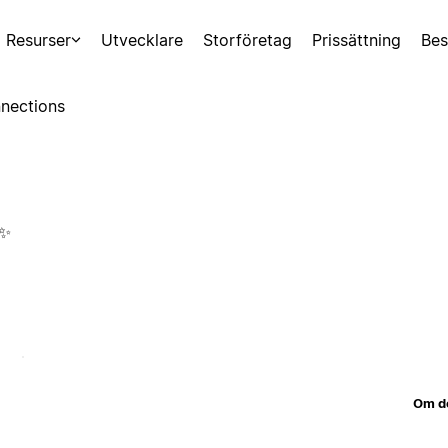
Resurser
Utvecklare
Storföretag
Prissättning
Bes
nections
 ✨
Om d