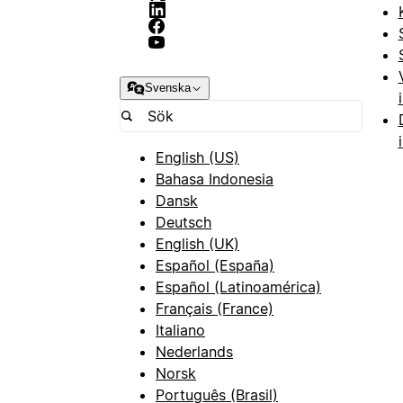
Svenska
English (US)
Bahasa Indonesia
Dansk
Deutsch
English (UK)
Español (España)
Español (Latinoamérica)
Français (France)
Italiano
Nederlands
Norsk
Português (Brasil)