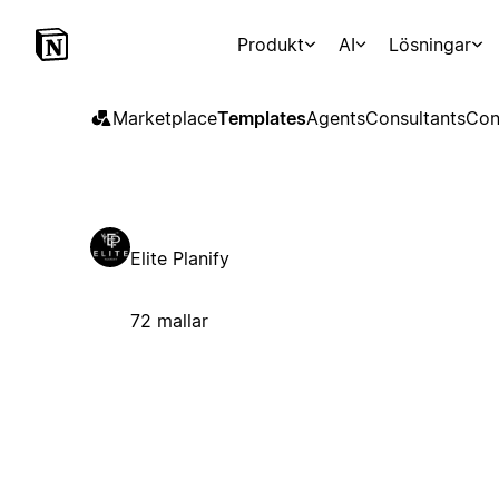
Produkt
AI
Lösningar
Marketplace
Templates
Agents
Consultants
Con
Elite Planify
72 mallar