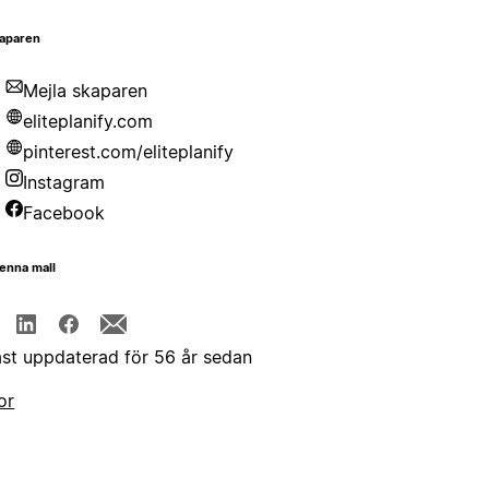
aparen
Mejla skaparen
eliteplanify.com
pinterest.com/eliteplanify
Instagram
Facebook
enna mall
st uppdaterad för 56 år sedan
or