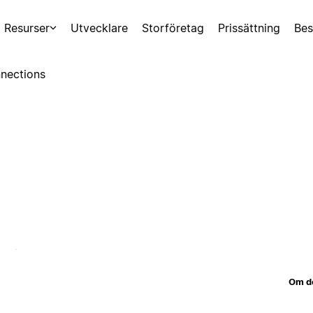
Resurser
Utvecklare
Storföretag
Prissättning
Bes
nections
Om d