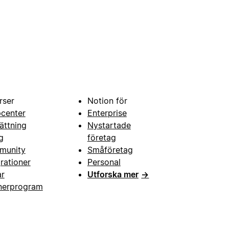
rser
Notion för
pcenter
Enterprise
ättning
Nystartade
g
företag
munity
Småföretag
grationer
Personal
ar
Utforska mer
→
nerprogram