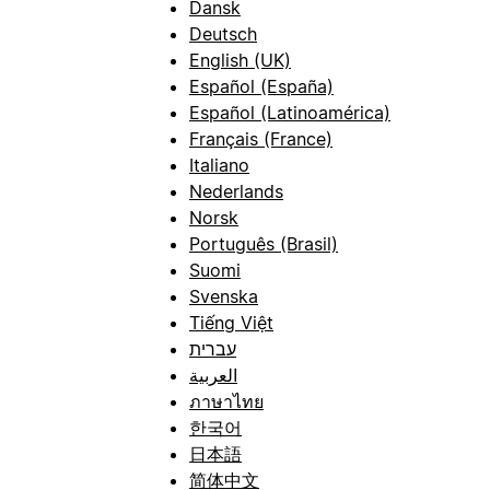
Dansk
Deutsch
English (UK)
Español (España)
Español (Latinoamérica)
Français (France)
Italiano
Nederlands
Norsk
Português (Brasil)
Suomi
Svenska
Tiếng Việt
עברית
العربية
ภาษาไทย
한국어
日本語
简体中文