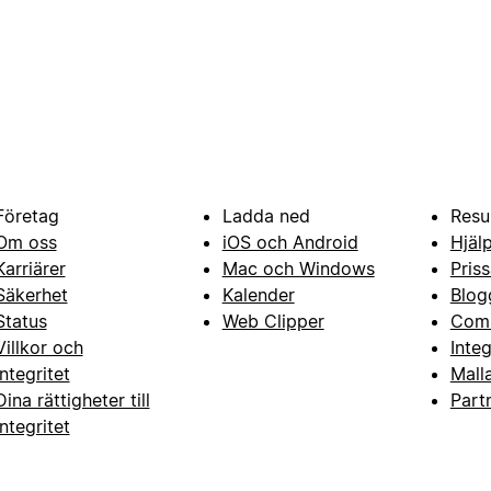
Företag
Ladda ned
Resu
Om oss
iOS och Android
Hjäl
Karriärer
Mac och Windows
Priss
Säkerhet
Kalender
Blog
Status
Web Clipper
Com
Villkor och
Inte
integritet
Mall
Dina rättigheter till
Part
integritet