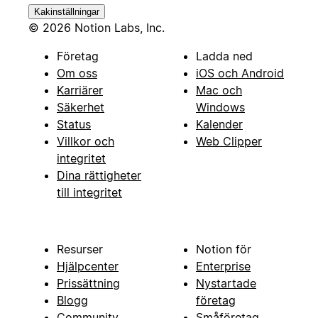
Kakinställningar
© 2026 Notion Labs, Inc.
Företag
Ladda ned
Om oss
iOS och Android
Karriärer
Mac och
Säkerhet
Windows
Status
Kalender
Villkor och
Web Clipper
integritet
Dina rättigheter
till integritet
Resurser
Notion för
Hjälpcenter
Enterprise
Prissättning
Nystartade
Blogg
företag
Community
Småföretag