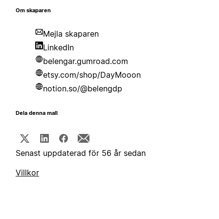
Om skaparen
Mejla skaparen
LinkedIn
belengar.gumroad.com
etsy.com/shop/DayMooon
notion.so/@belengdp
Dela denna mall
Senast uppdaterad för 56 år sedan
Villkor