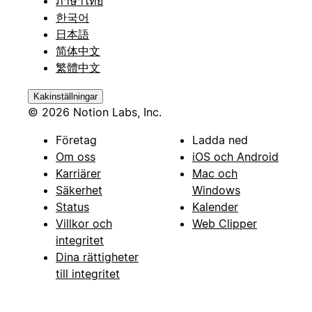
ภาษาไทย
한국어
日本語
简体中文
繁體中文
Kakinställningar
© 2026 Notion Labs, Inc.
Företag
Ladda ned
Om oss
iOS och Android
Karriärer
Mac och
Säkerhet
Windows
Status
Kalender
Villkor och
Web Clipper
integritet
Dina rättigheter
till integritet