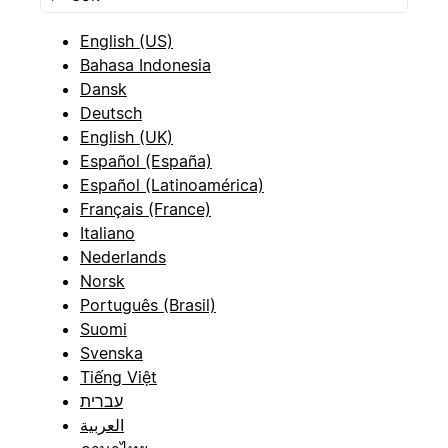
English (US)
Bahasa Indonesia
Dansk
Deutsch
English (UK)
Español (España)
Español (Latinoamérica)
Français (France)
Italiano
Nederlands
Norsk
Português (Brasil)
Suomi
Svenska
Tiếng Việt
עברית
العربية