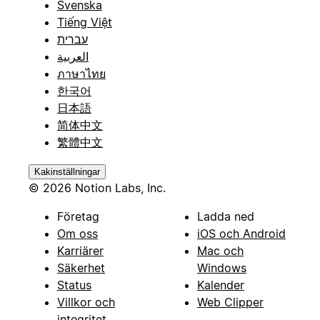
Svenska
Tiếng Việt
עברית
العربية
ภาษาไทย
한국어
日本語
简体中文
繁體中文
Kakinställningar
© 2026 Notion Labs, Inc.
Företag
Ladda ned
Om oss
iOS och Android
Karriärer
Mac och
Säkerhet
Windows
Status
Kalender
Villkor och
Web Clipper
integritet