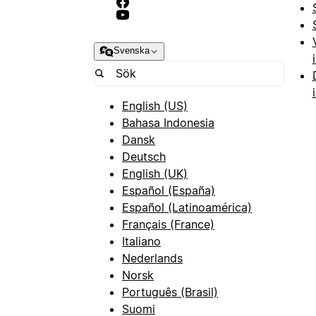
Svenska
English (US)
Bahasa Indonesia
Dansk
Deutsch
English (UK)
Español (España)
Español (Latinoamérica)
Français (France)
Italiano
Nederlands
Norsk
Português (Brasil)
Suomi