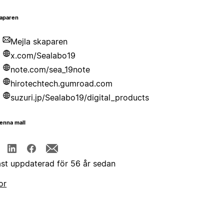
aparen
Mejla skaparen
x.com/Sealabo19
note.com/sea_19note
hirotechtech.gumroad.com
suzuri.jp/Sealabo19/digital_products
enna mall
st uppdaterad för 56 år sedan
or