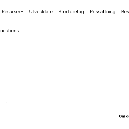
Resurser
Utvecklare
Storföretag
Prissättning
Bes
nections
Om d