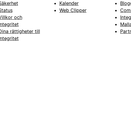
Säkerhet
Kalender
Blog
Status
Web Clipper
Com
Villkor och
Inte
integritet
Mall
Dina rättigheter till
Part
integritet