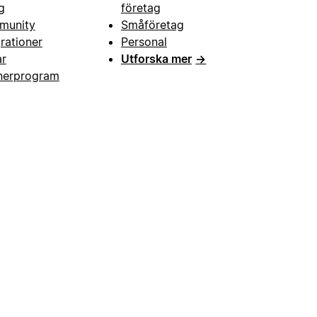
g
företag
munity
Småföretag
grationer
Personal
ar
Utforska mer
→
nerprogram