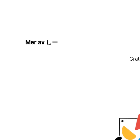
Mer av しー
Grat