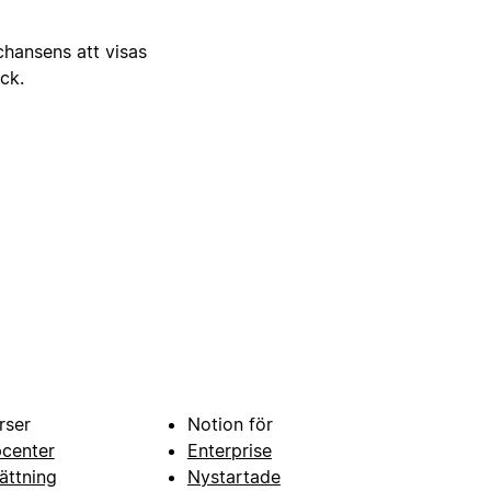
 chansens att visas
ick.
rser
Notion för
pcenter
Enterprise
ättning
Nystartade