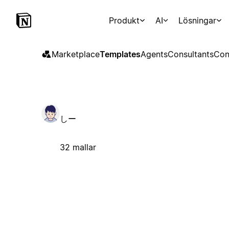
Produkt
AI
Lösningar
Marketplace
Templates
Agents
Consultants
Con
しー
32 mallar