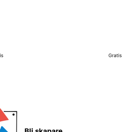
is
Gratis
Bli skapare