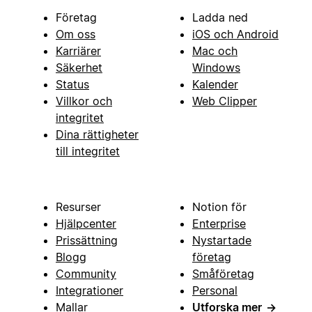
Företag
Ladda ned
Om oss
iOS och Android
Karriärer
Mac och
Säkerhet
Windows
Status
Kalender
Villkor och
Web Clipper
integritet
Dina rättigheter
till integritet
Resurser
Notion för
Hjälpcenter
Enterprise
Prissättning
Nystartade
Blogg
företag
Community
Småföretag
Integrationer
Personal
Mallar
Utforska mer
→