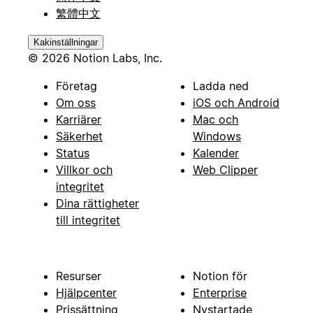
繁體中文
Kakinställningar
© 2026 Notion Labs, Inc.
Företag
Ladda ned
Om oss
iOS och Android
Karriärer
Mac och
Säkerhet
Windows
Status
Kalender
Villkor och
Web Clipper
integritet
Dina rättigheter
till integritet
Resurser
Notion för
Hjälpcenter
Enterprise
Prissättning
Nystartade