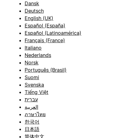
Dansk
Deutsch
English (UK)
Español (España)
Español (Latinoamérica)
Français (France)
Italiano
Nederlands
Norsk
Português (Brasil)
Suomi
Svenska
Tiếng Việt
עברית
العربية
ภาษาไทย
한국어
日本語
简体中文