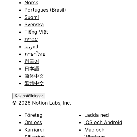
Norsk
Português (Brasil)
Suomi
Svenska
Tiếng Việt
עברית
العربية
ภาษาไทย
한국어
日本語
简体中文
繁體中文
Kakinställningar
© 2026 Notion Labs, Inc.
Företag
Ladda ned
Om oss
iOS och Android
Karriärer
Mac och
Säkerhet
Windows