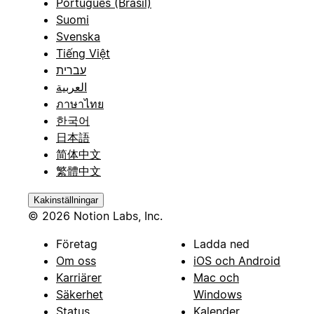
Português (Brasil)
Suomi
Svenska
Tiếng Việt
עברית
العربية
ภาษาไทย
한국어
日本語
简体中文
繁體中文
Kakinställningar
© 2026 Notion Labs, Inc.
Företag
Ladda ned
Om oss
iOS och Android
Karriärer
Mac och
Säkerhet
Windows
Status
Kalender