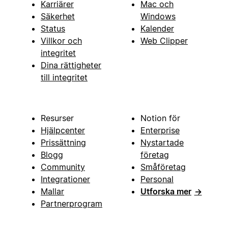
Karriärer
Mac och
Säkerhet
Windows
Status
Kalender
Villkor och
Web Clipper
integritet
Dina rättigheter
till integritet
Resurser
Notion för
Hjälpcenter
Enterprise
Prissättning
Nystartade
Blogg
företag
Community
Småföretag
Integrationer
Personal
Mallar
Utforska mer
→
Partnerprogram