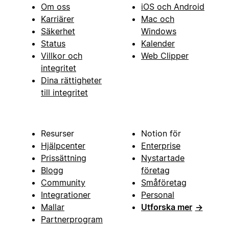
Om oss
iOS och Android
Karriärer
Mac och
Säkerhet
Windows
Status
Kalender
Villkor och
Web Clipper
integritet
Dina rättigheter
till integritet
Resurser
Notion för
Hjälpcenter
Enterprise
Prissättning
Nystartade
Blogg
företag
Community
Småföretag
Integrationer
Personal
Mallar
Utforska mer
→
Partnerprogram