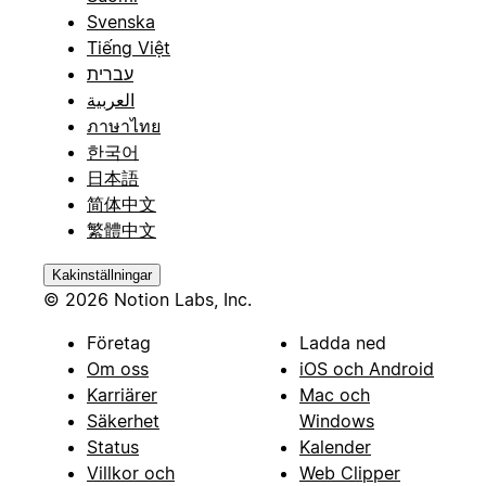
Svenska
Tiếng Việt
עברית
العربية
ภาษาไทย
한국어
日本語
简体中文
繁體中文
Kakinställningar
© 2026 Notion Labs, Inc.
Företag
Ladda ned
Om oss
iOS och Android
Karriärer
Mac och
Säkerhet
Windows
Status
Kalender
Villkor och
Web Clipper