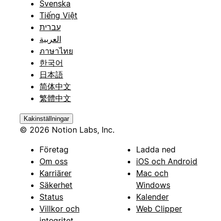
Svenska
Tiếng Việt
עברית
العربية
ภาษาไทย
한국어
日本語
简体中文
繁體中文
Kakinställningar
© 2026 Notion Labs, Inc.
Företag
Ladda ned
Om oss
iOS och Android
Karriärer
Mac och
Säkerhet
Windows
Status
Kalender
Villkor och
Web Clipper
integritet