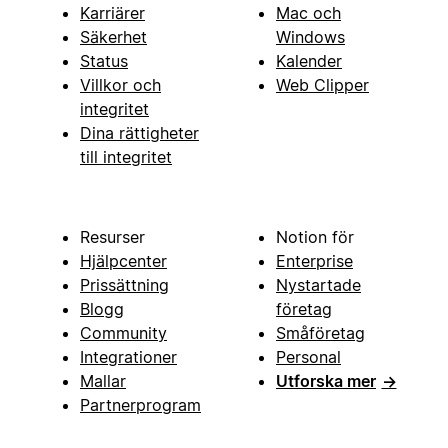
Karriärer
Mac och
Säkerhet
Windows
Status
Kalender
Villkor och
Web Clipper
integritet
Dina rättigheter
till integritet
Resurser
Notion för
Hjälpcenter
Enterprise
Prissättning
Nystartade
Blogg
företag
Community
Småföretag
Integrationer
Personal
Mallar
Utforska mer
→
Partnerprogram