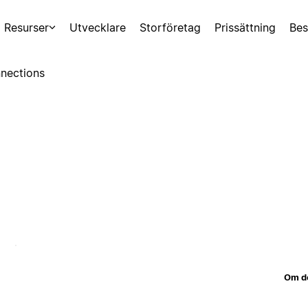
Resurser
Utvecklare
Storföretag
Prissättning
Bes
nections
Om d