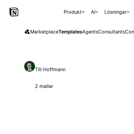
Produkt
AI
Lösningar
Marketplace
Templates
Agents
Consultants
Con
Till Hoffmann
2 mallar