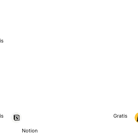
is
is
Gratis
Notion