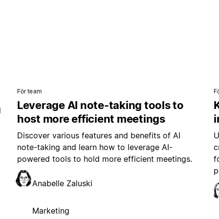
För team
F
Leverage AI note-taking tools to
K
l
host more efficient meetings
i
Discover various features and benefits of AI
U
note-taking and learn how to leverage AI-
c
powered tools to hold more efficient meetings.
f
p
Anabelle Zaluski
Marketing