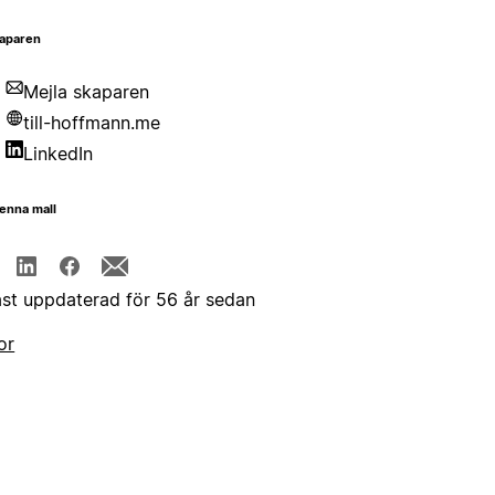
aparen
Mejla skaparen
till-hoffmann.me
LinkedIn
enna mall
st uppdaterad för 56 år sedan
or