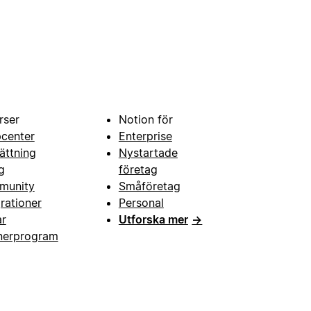
rser
Notion för
pcenter
Enterprise
ättning
Nystartade
g
företag
munity
Småföretag
grationer
Personal
ar
Utforska mer
→
nerprogram