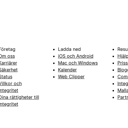
Företag
Ladda ned
Resu
Om oss
iOS och Android
Hjäl
Karriärer
Mac och Windows
Priss
Säkerhet
Kalender
Blog
Status
Web Clipper
Com
Villkor och
Inte
integritet
Mall
Dina rättigheter till
Part
integritet