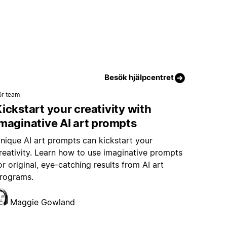
Besök hjälpcentret
ör team
ickstart your creativity with
maginative AI art prompts
nique AI art prompts can kickstart your
reativity. Learn how to use imaginative prompts
or original, eye-catching results from AI art
rograms.
Maggie Gowland