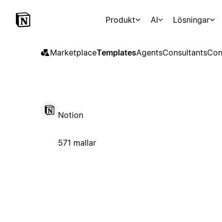
Produkt
AI
Lösningar
Marketplace
Templates
Agents
Consultants
Con
Notion
571 mallar