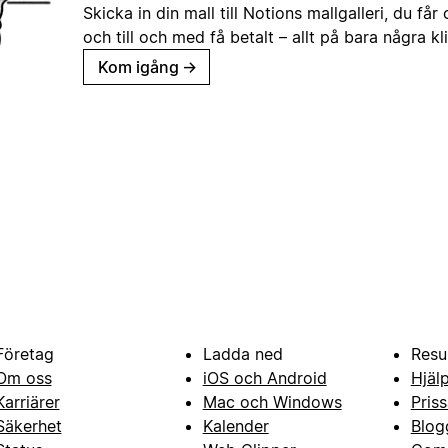
Skicka in din mall till Notions mallgalleri, du får
och till och med få betalt – allt på bara några kl
Kom igång
→
Företag
Ladda ned
Resu
Om oss
iOS och Android
Hjäl
Karriärer
Mac och Windows
Priss
Säkerhet
Kalender
Blog