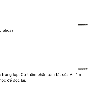
o eficaz
c trong lớp. Có thêm phần tóm tắt của AI làm
học để đọc lại.