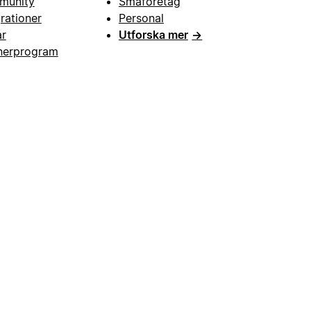
munity
Småföretag
grationer
Personal
ar
Utforska mer
→
nerprogram