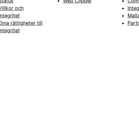
Status
Web Clipper
Com
Villkor och
Inte
integritet
Mall
Dina rättigheter till
Part
integritet