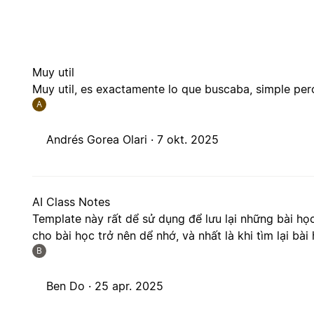
Muy util
Muy util, es exactamente lo que buscaba, simple per
A
Andrés Gorea Olari ·
7 okt. 2025
AI Class Notes
Template này rất dể sử dụng để lưu lại những bài họ
cho bài học trở nên dể nhớ, và nhất là khi tìm lại bài 
B
Ben Do ·
25 apr. 2025