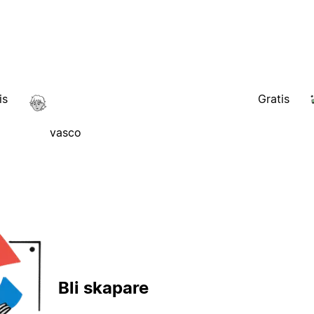
is
Gratis
vasco
Bli skapare