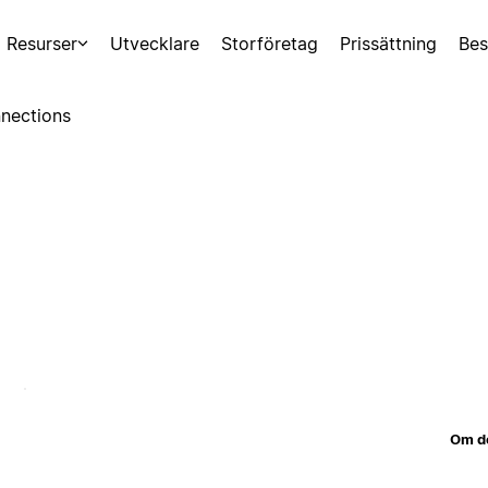
Resurser
Utvecklare
Storföretag
Prissättning
Bes
nections
Om d