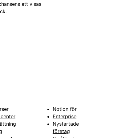
 chansens att visas
ick.
rser
Notion för
pcenter
Enterprise
ättning
Nystartade
g
företag