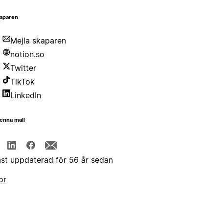
aparen
Mejla skaparen
notion.so
Twitter
TikTok
LinkedIn
enna mall
st uppdaterad för 56 år sedan
or