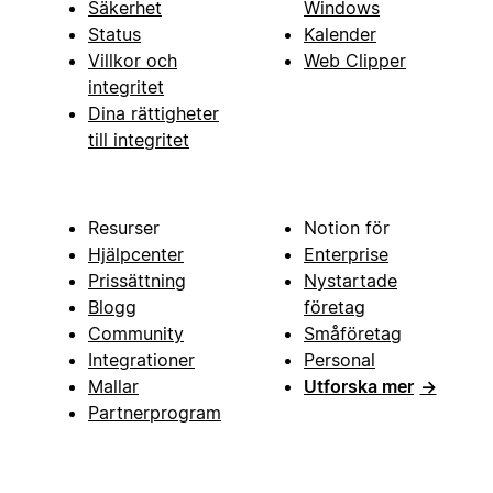
Säkerhet
Windows
Status
Kalender
Villkor och
Web Clipper
integritet
Dina rättigheter
till integritet
Resurser
Notion för
Hjälpcenter
Enterprise
Prissättning
Nystartade
Blogg
företag
Community
Småföretag
Integrationer
Personal
Mallar
Utforska mer
→
Partnerprogram