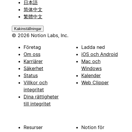
日本語
简体中文
繁體中文
Kakinställningar
© 2026 Notion Labs, Inc.
Företag
Ladda ned
Om oss
iOS och Android
Karriärer
Mac och
Säkerhet
Windows
Status
Kalender
Villkor och
Web Clipper
integritet
Dina rättigheter
till integritet
Resurser
Notion för