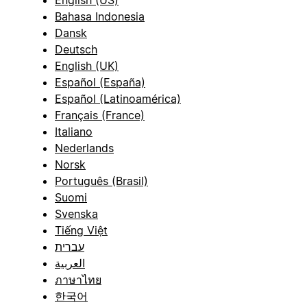
English (US)
Bahasa Indonesia
Dansk
Deutsch
English (UK)
Español (España)
Español (Latinoamérica)
Français (France)
Italiano
Nederlands
Norsk
Português (Brasil)
Suomi
Svenska
Tiếng Việt
עברית
العربية
ภาษาไทย
한국어