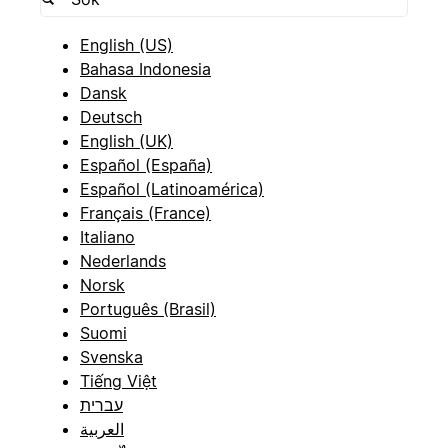
English (US)
Bahasa Indonesia
Dansk
Deutsch
English (UK)
Español (España)
Español (Latinoamérica)
Français (France)
Italiano
Nederlands
Norsk
Português (Brasil)
Suomi
Svenska
Tiếng Việt
עברית
العربية