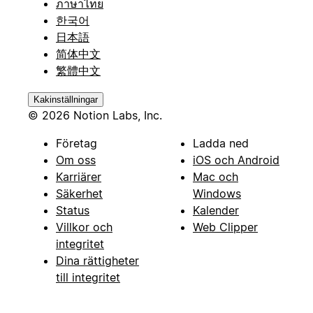
ภาษาไทย
한국어
日本語
简体中文
繁體中文
Kakinställningar
© 2026 Notion Labs, Inc.
Företag
Ladda ned
Om oss
iOS och Android
Karriärer
Mac och
Säkerhet
Windows
Status
Kalender
Villkor och
Web Clipper
integritet
Dina rättigheter
till integritet