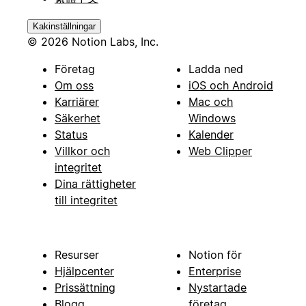
Kakinställningar
© 2026 Notion Labs, Inc.
Företag
Ladda ned
Om oss
iOS och Android
Karriärer
Mac och
Säkerhet
Windows
Status
Kalender
Villkor och
Web Clipper
integritet
Dina rättigheter
till integritet
Resurser
Notion för
Hjälpcenter
Enterprise
Prissättning
Nystartade
Blogg
företag