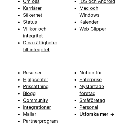
Om oss
iOS och Android
Karriärer
Mac och
Säkerhet
Windows
Status
Kalender
Villkor och
Web Clipper
integritet
Dina rättigheter
till integritet
Resurser
Notion för
Hjälpcenter
Enterprise
Prissättning
Nystartade
Blogg
företag
Community
Småföretag
Integrationer
Personal
Mallar
Utforska mer
→
Partnerprogram