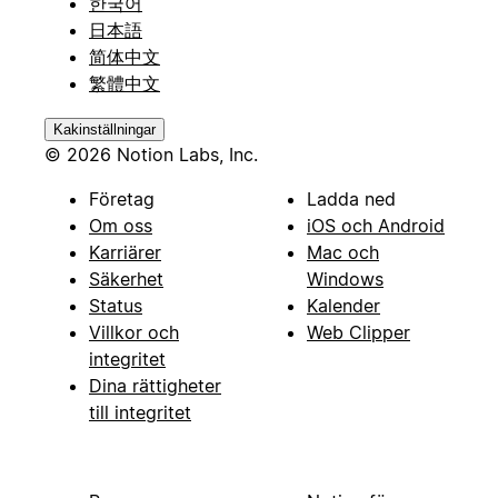
한국어
日本語
简体中文
繁體中文
Kakinställningar
© 2026 Notion Labs, Inc.
Företag
Ladda ned
Om oss
iOS och Android
Karriärer
Mac och
Säkerhet
Windows
Status
Kalender
Villkor och
Web Clipper
integritet
Dina rättigheter
till integritet