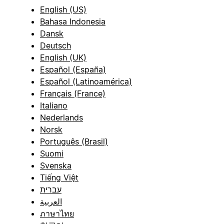
English (US)
Bahasa Indonesia
Dansk
Deutsch
English (UK)
Español (España)
Español (Latinoamérica)
Français (France)
Italiano
Nederlands
Norsk
Português (Brasil)
Suomi
Svenska
Tiếng Việt
עברית
العربية
ภาษาไทย