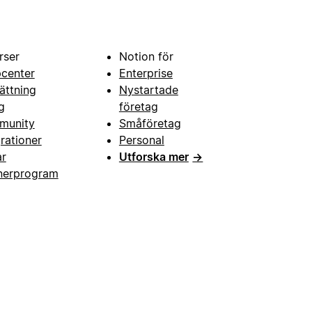
rser
Notion för
pcenter
Enterprise
ättning
Nystartade
g
företag
munity
Småföretag
grationer
Personal
ar
Utforska mer
→
nerprogram