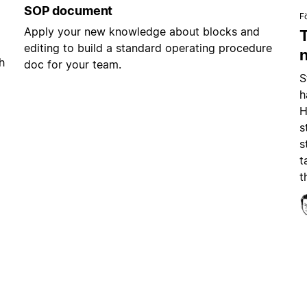
SOP document
F
Apply your new knowledge about blocks and
editing to build a standard operating procedure
h
doc for your team.
S
h
H
s
s
t
t