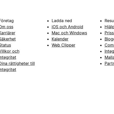
Företag
Ladda ned
Resu
Om oss
iOS och Android
Hjäl
Karriärer
Mac och Windows
Priss
Säkerhet
Kalender
Blog
Status
Web Clipper
Com
Villkor och
Inte
integritet
Mall
Dina rättigheter till
Part
integritet