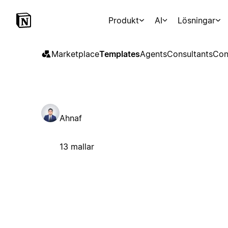
Produkt
AI
Lösningar
Marketplace
Templates
Agents
Consultants
Con
Ahnaf
13 mallar