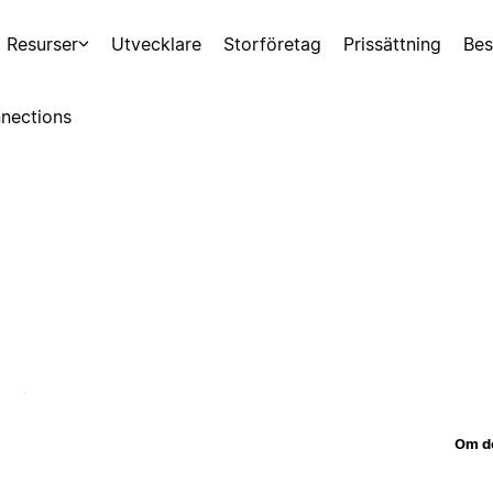
Resurser
Utvecklare
Storföretag
Prissättning
Bes
nections
Om d