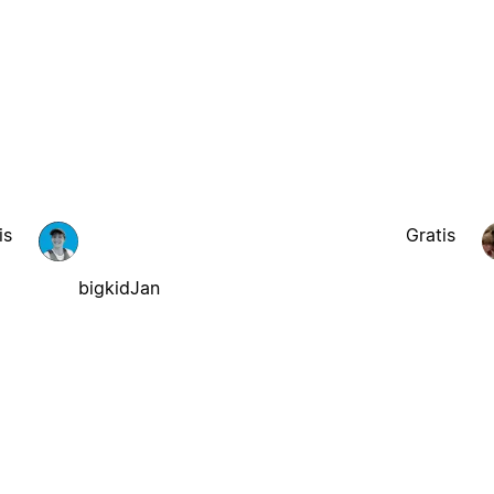
is
Gratis
bigkidJan