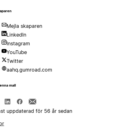
aparen
Mejla skaparen
LinkedIn
Instagram
YouTube
Twitter
aahq.gumroad.com
enna mall
st uppdaterad för 56 år sedan
or