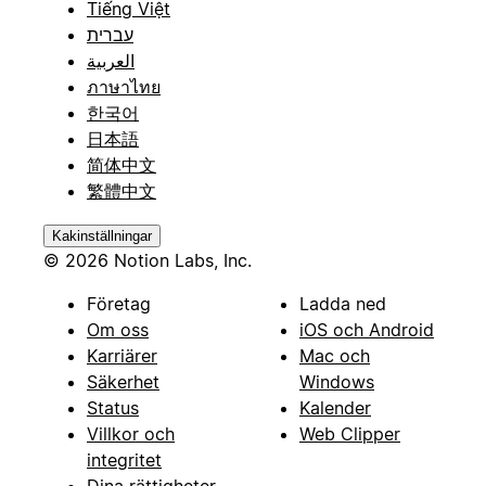
Tiếng Việt
עברית
العربية
ภาษาไทย
한국어
日本語
简体中文
繁體中文
Kakinställningar
© 2026 Notion Labs, Inc.
Företag
Ladda ned
Om oss
iOS och Android
Karriärer
Mac och
Säkerhet
Windows
Status
Kalender
Villkor och
Web Clipper
integritet
Dina rättigheter